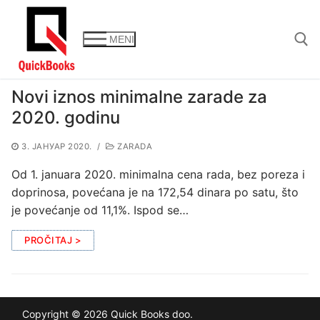
Прескочи
до
MENI
садржаја
Novi iznos minimalne zarade za
Тражи за:
2020. godinu
3. ЈАНУАР 2020.
/
ZARADA
Od 1. januara 2020. minimalna cena rada, bez poreza i
doprinosa, povećana je na 172,54 dinara po satu, što
je povećanje od 11,1%. Ispod se…
PROČITAJ >
Copyright © 2026 Quick Books doo.