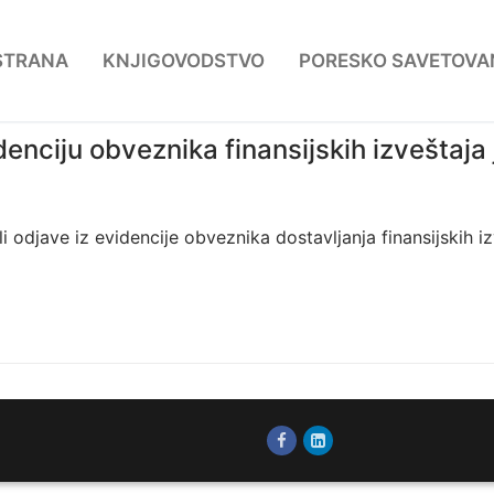
STRANA
KNJIGOVODSTVO
PORESKO SAVETOVA
idenciju obveznika finansijskih izveštaj
li odjave iz evidencije obveznika dostavlјanja finansijskih i