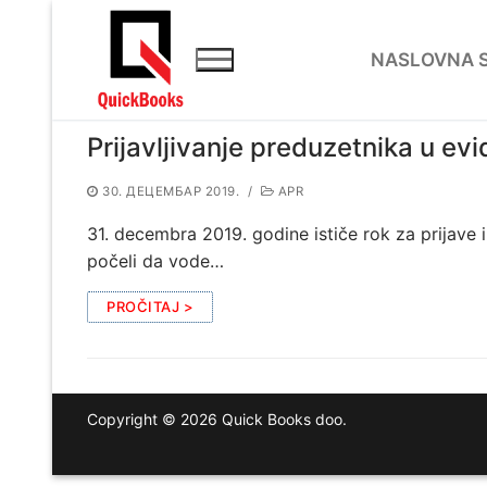
Прескочи
до
NASLOVNA 
садржаја
Prijavljivanje preduzetnika u ev
30. ДЕЦЕМБАР 2019.
/
APR
31. decembra 2019. godine ističe rok za prijave i
počeli da vode…
PROČITAJ >
Copyright © 2026 Quick Books doo.