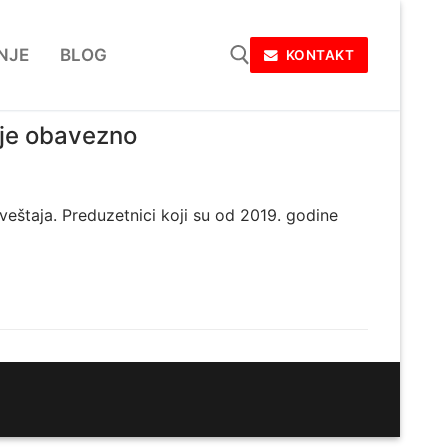
NJE
BLOG
KONTAKT
a je obavezno
Тражи за:
zveštaja. Preduzetnici koji su od 2019. godine